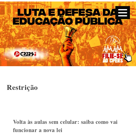
CPERS – Sindicato
CPERS – Sindicato dos Professores e Funcionários de escola
do Estado do Rio Grande do Sul
Skip
Restrição
to
content
Volta às aulas sem celular: saiba como vai
funcionar a nova lei