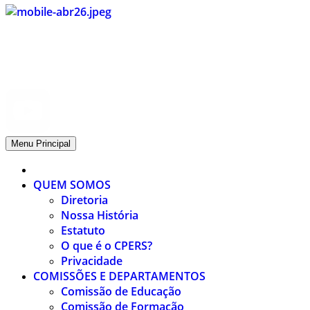
CPERS – Sindicato
CPERS – Sindicato dos Professores e Funcionários de escola do
Estado do Rio Grande do Sul
Menu Principal
QUEM SOMOS
Diretoria
Nossa História
Estatuto
O que é o CPERS?
Privacidade
COMISSÕES E DEPARTAMENTOS
Comissão de Educação
Comissão de Formação