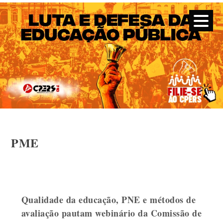
CPERS – Sindicato
CPERS – Sindicato dos Professores e Funcionários de escola
do Estado do Rio Grande do Sul
Skip
PME
to
content
Qualidade da educação, PNE e métodos de
avaliação pautam webinário da Comissão de