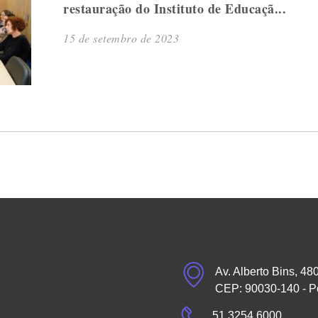
restauração do Instituto de Educaçã...
15 de setembro de 2023
Av. Alberto Bins, 48
CEP: 90030-140 - P
51 3254.6000