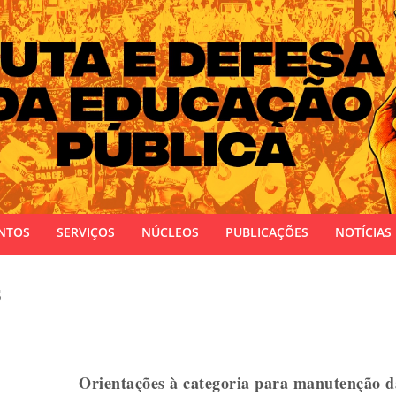
 do Estado do Rio Grande do Sul
NTOS
SERVIÇOS
NÚCLEOS
PUBLICAÇÕES
NOTÍCIAS
s
Orientações à categoria para manutenção d