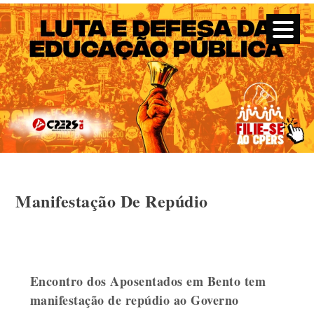
CPERS – Sindicato
CPERS – Sindicato dos Professores e Funcionários de escola
do Estado do Rio Grande do Sul
Skip
Manifestação De Repúdio
to
content
Encontro dos Aposentados em Bento tem
manifestação de repúdio ao Governo