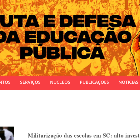
 do Estado do Rio Grande do Sul
NTOS
SERVIÇOS
NÚCLEOS
PUBLICAÇÕES
NOTÍCIAS
Militarização das escolas em SC: alto inves