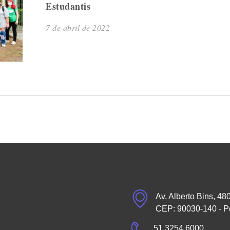
Estudantis
7 de abril de 2022
Av. Alberto Bins, 48
CEP: 90030-140 - P
51 3254.6000