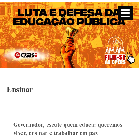
CPERS – Sindicato
CPERS – Sindicato dos Professores e Funcionários de escola
do Estado do Rio Grande do Sul
Skip
Ensinar
to
content
Governador, escute quem educa: queremos
viver, ensinar e trabalhar em paz