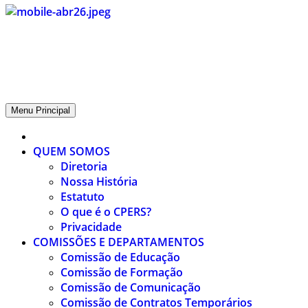
CPERS – Sindicato
CPERS – Sindicato dos Professores e Funcionários de escola do
Estado do Rio Grande do Sul
Menu Principal
QUEM SOMOS
Diretoria
Nossa História
Estatuto
O que é o CPERS?
Privacidade
COMISSÕES E DEPARTAMENTOS
Comissão de Educação
Comissão de Formação
Comissão de Comunicação
Comissão de Contratos Temporários