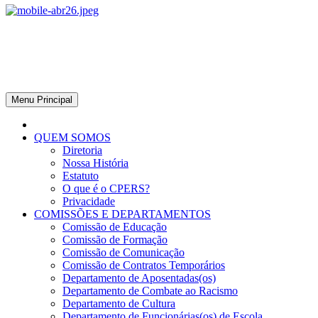
CPERS – Sindicato
CPERS – Sindicato dos Professores e Funcionários de escola do
Estado do Rio Grande do Sul
Menu Principal
QUEM SOMOS
Diretoria
Nossa História
Estatuto
O que é o CPERS?
Privacidade
COMISSÕES E DEPARTAMENTOS
Comissão de Educação
Comissão de Formação
Comissão de Comunicação
Comissão de Contratos Temporários
Departamento de Aposentadas(os)
Departamento de Combate ao Racismo
Departamento de Cultura
Departamento de Funcionárias(os) de Escola