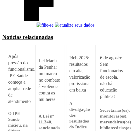
Notícias relacionadas
Após
Ideb 2025:
6 de agosto:
Lei Maria
pressão do
resultados
Sem
da Penha:
funcionalismo,
em alta,
funcionários
um marco
IPE Saúde
valorização
de escola,
no combate
começa a
profissional
não há
à violência
ampliar rede
em baixa
educação
contra as
de
pública!
mulheres
atendimento
A
divulgação
Secretárias(os),
O IPE
dos
A Lei nº
monitoras(es),
Saúde
resultados
11.340,
merendeiras(os)
iniciou, na
do Índice
sancionada
bibliotecárias(os
última