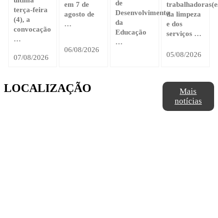
de
em 7 de
trabalhadoras(e
terça-feira
Desenvolvimento
agosto de
da limpeza
(4), a
da
…
e dos
convocação
Educação
serviços …
…
…
06/08/2026
05/08/2026
07/08/2026
LOCALIZAÇÃO
Mais
notícias