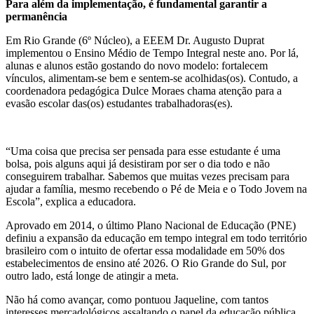
Para além da implementação, é fundamental garantir a
permanência
Em Rio Grande (6º Núcleo), a EEEM Dr. Augusto Duprat
implementou o Ensino Médio de Tempo Integral neste ano. Por lá,
alunas e alunos estão gostando do novo modelo: fortalecem
vínculos, alimentam-se bem e sentem-se acolhidas(os). Contudo, a
coordenadora pedagógica Dulce Moraes chama atenção para a
evasão escolar das(os) estudantes trabalhadoras(es).
“Uma coisa que precisa ser pensada para esse estudante é uma
bolsa, pois alguns aqui já desistiram por ser o dia todo e não
conseguirem trabalhar. Sabemos que muitas vezes precisam para
ajudar a família, mesmo recebendo o Pé de Meia e o Todo Jovem na
Escola”, explica a educadora.
Aprovado em 2014, o último Plano Nacional de Educação (PNE)
definiu a expansão da educação em tempo integral em todo território
brasileiro com o intuito de ofertar essa modalidade em 50% dos
estabelecimentos de ensino até 2026. O Rio Grande do Sul, por
outro lado, está longe de atingir a meta.
Não há como avançar, como pontuou Jaqueline, com tantos
interesses mercadológicos assaltando o papel da educação pública.