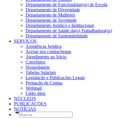
Departamento de Funcionárias(os) de Escola
Departamento de Diversidade
Departamento de Mulheres
Departamento de Juventude
Departamento Jurídico e Institucional
Departamento de Saúde da(o) Trabalhadora(or)
Departamento de Sustentabilidade
SERVIÇOS
Assistência Jurídica
Acesse seu contracheque
Atendimento ao Sócio
Convênios
Hospedagem
Tabelas Salariais
Legislação e Publicações Legais
Prestação de Contas
Webmail
Links úteis
NÚCLEOS
PUBLICAÇÕES
NOTÍCIAS