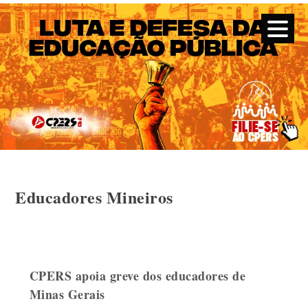
CPERS – Sindicato
CPERS – Sindicato dos Professores e Funcionários de escola
do Estado do Rio Grande do Sul
Skip
Educadores Mineiros
to
content
CPERS apoia greve dos educadores de
Minas Gerais