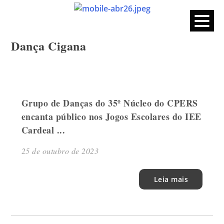
CPERS – Sindicato
CPERS – Sindicato dos Professores e Funcionários de escola
do Estado do Rio Grande do Sul
Skip
Dança Cigana
to
content
Grupo de Danças do 35º Núcleo do CPERS
encanta público nos Jogos Escolares do IEE
Cardeal ...
25 de outubro de 2023
Leia mais