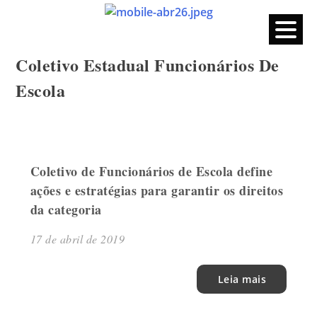
CPERS – Sindicato
CPERS – Sindicato dos Professores e Funcionários de escola
do Estado do Rio Grande do Sul
Skip
Coletivo Estadual Funcionários De
to
content
Escola
Coletivo de Funcionários de Escola define
ações e estratégias para garantir os direitos
da categoria
17 de abril de 2019
Leia mais