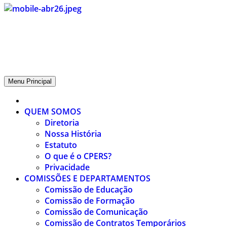
CPERS – Sindicato
CPERS – Sindicato dos Professores e Funcionários de escola do
Estado do Rio Grande do Sul
Menu Principal
QUEM SOMOS
Diretoria
Nossa História
Estatuto
O que é o CPERS?
Privacidade
COMISSÕES E DEPARTAMENTOS
Comissão de Educação
Comissão de Formação
Comissão de Comunicação
Comissão de Contratos Temporários