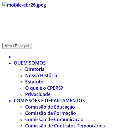
CPERS – Sindicato
CPERS – Sindicato dos Professores e Funcionários de escola do
Estado do Rio Grande do Sul
Menu Principal
QUEM SOMOS
Diretoria
Nossa História
Estatuto
O que é o CPERS?
Privacidade
COMISSÕES E DEPARTAMENTOS
Comissão de Educação
Comissão de Formação
Comissão de Comunicação
Comissão de Contratos Temporários