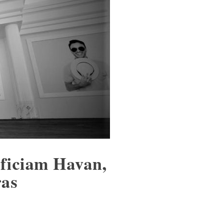
eficiam Havan,
ras