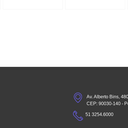
Av. Alberto Bins, 48
CEP: 90030-140 - P
51 3254.6000