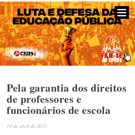
CPERS – Sindicato
CPERS – Sindicato dos Professores e Funcionários de escola
do Estado do Rio Grande do Sul
Skip
Pela garantia dos direitos
to
content
de professores e
funcionários de escola
14 de abril de 2015