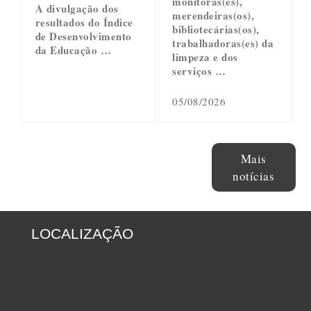
monitoras(es),
A divulgação dos
merendeiras(os),
resultados do Índice
bibliotecárias(os),
de Desenvolvimento
trabalhadoras(es) da
da Educação …
limpeza e dos
serviços …
05/08/2026
Mais
notícias
LOCALIZAÇÃO