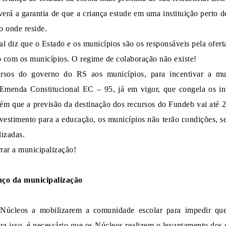
verá a garantia de que a criança estude em uma instituição perto 
o onde reside.
al diz que o Estado e os municípios são os responsáveis pela ofe
o com os municípios. O regime de colaboração não existe!
rsos do governo do RS aos municípios, para incentivar a mun
a Emenda Constitucional EC – 95, já em vigor, que congela os i
bém que a previsão da destinação dos recursos do Fundeb vai até 
vestimento para a educação, os municípios não terão condições, s
lizadas.
rar a municipalização!
nço da municipalização
2
Núcleos a mobilizarem a comunidade escolar para impedir que
ara isso, é necessário que os Núcleos
realizem
o levantamento dos 