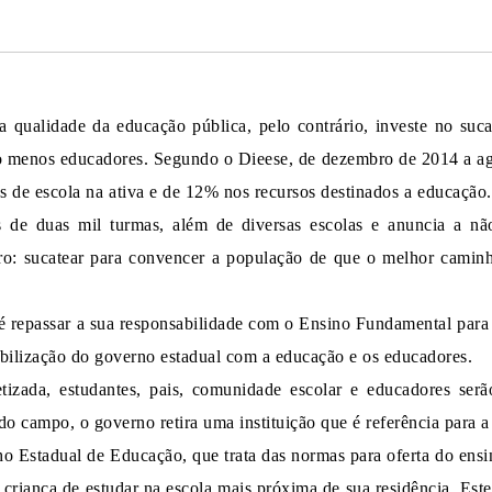
a qualidade da educação pública, pelo contrário, investe no suc
o menos educadores. Segundo o Dieese, de dezembro de 2014 a a
s de escola na ativa e de 12% nos recursos destinados a educação. 
s de duas mil turmas, além de diversas escolas e anuncia a nã
aro: sucatear para convencer a população de que o melhor camin
 é repassar a sua responsabilidade com o Ensino Fundamental para
bilização do governo estadual com a educação e os educadores.
tizada, estudantes, pais, comunidade escolar e educadores ser
 do campo, o governo retira uma instituição que é referência para 
o Estadual de Educação, que trata das normas para oferta do ensi
a criança de estudar na escola mais próxima de sua residência. Es