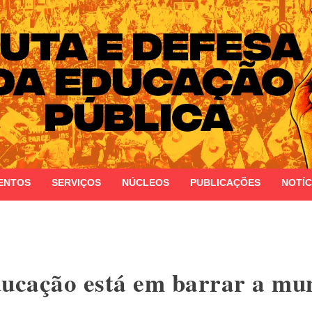
 do Estado do Rio Grande do Sul
ENTOS
SERVIÇOS
NÚCLEOS
PUBLICAÇÕES
NOTÍC
ducação está em barrar a mun