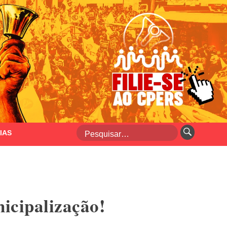
IAS
icipalização!