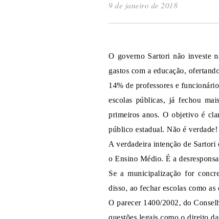
9 de janeiro de 2018
O governo Sartori não investe n
gastos com a educação, ofertand
14% de professores e funcionário
escolas públicas, já fechou mai
primeiros anos. O objetivo é cl
público estadual. Não é verdade!
A verdadeira intenção de Sartori
o Ensino Médio. É a desresponsa
Se a municipalização for concre
disso, ao fechar escolas como as
O parecer 1400/2002, do Conselh
questões legais como o direito d