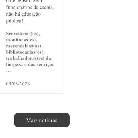
6 de agosto: Sem
funcionários de escola,
não há educação
pública!
Secretárias(os),
monitoras(es),
merendeiras(os),
bibliotecárias(os),
trabalhadoras(es) da
limpeza e dos serviços
…
05/08/2026
Mais notícias