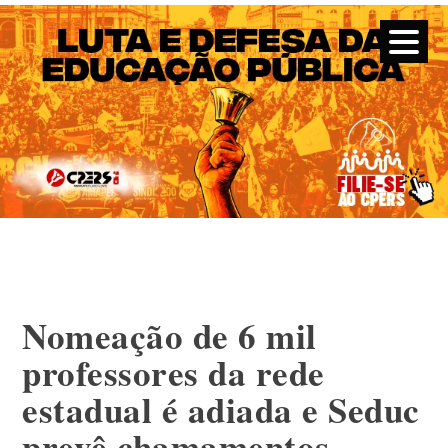
CPERS – Sindicato
CPERS – Sindicato dos Professores e Funcionários de escola
do Estado do Rio Grande do Sul
Skip
to
content
Nomeação de 6 mil
professores da rede
estadual é adiada e Seduc
prevê chamamentos