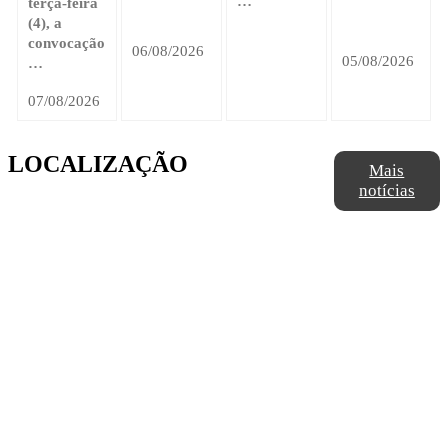
…
terça-feira
(4), a
convocação
06/08/2026
05/08/2026
…
07/08/2026
LOCALIZAÇÃO
Mais
notícias