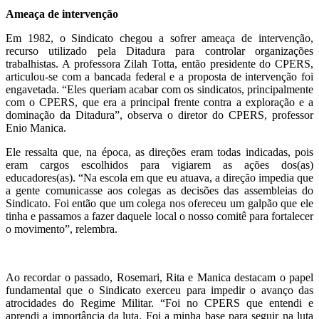
Ameaça de intervenção
Em 1982, o Sindicato chegou a sofrer ameaça de intervenção,
recurso utilizado pela Ditadura para controlar organizações
trabalhistas. A professora Zilah Totta, então presidente do CPERS,
articulou-se com a bancada federal e a proposta de intervenção foi
engavetada.
“Eles queriam acabar com os sindicatos, principalmente
com o CPERS, que era a principal frente contra a exploração e a
dominação da Ditadura”, observa o diretor do CPERS, professor
Enio Manica.
Ele ressalta que, na época, as direções eram todas indicadas, pois
eram cargos escolhidos para vigiarem as ações dos(as)
educadores(as). “Na escola em que eu atuava, a direção impedia que
a gente comunicasse aos colegas as decisões das assembleias do
Sindicato. Foi então que um colega nos ofereceu um galpão que ele
tinha e passamos a fazer daquele local o nosso comitê para fortalecer
o movimento”, relembra.
Ao recordar o passado, Rosemari, Rita e Manica destacam o papel
fundamental que o Sindicato exerceu para impedir o avanço das
atrocidades do Regime Militar. “Foi no CPERS que entendi e
aprendi a importância da luta. Foi a minha base para seguir na luta