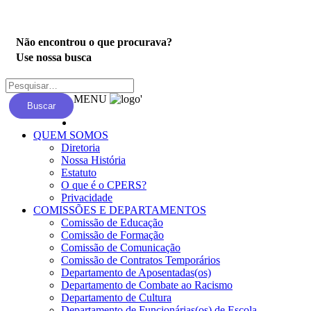
Privacidade
Não encontrou o que procurava?
Use nossa busca
MENU
'
Buscar
QUEM SOMOS
Diretoria
Nossa História
Estatuto
O que é o CPERS?
Privacidade
COMISSÕES E DEPARTAMENTOS
Comissão de Educação
Comissão de Formação
Comissão de Comunicação
Comissão de Contratos Temporários
Departamento de Aposentadas(os)
Departamento de Combate ao Racismo
Departamento de Cultura
Departamento de Funcionárias(os) de Escola