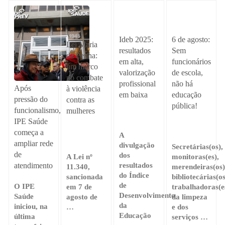
Ideb 2025:
6 de agosto:
Lei Maria
resultados
Sem
da Penha:
em alta,
funcionários
um marco
valorização
de escola,
no combate
profissional
não há
Após
à violência
em baixa
educação
pressão do
contra as
pública!
funcionalismo,
mulheres
IPE Saúde
começa a
A
ampliar rede
divulgação
Secretárias(os),
de
dos
A Lei nº
monitoras(es),
atendimento
resultados
11.340,
merendeiras(os)
do Índice
sancionada
bibliotecárias(os
de
O IPE
em 7 de
trabalhadoras(e
Desenvolvimento
Saúde
agosto de
da limpeza
da
iniciou, na
…
e dos
Educação
última
serviços …