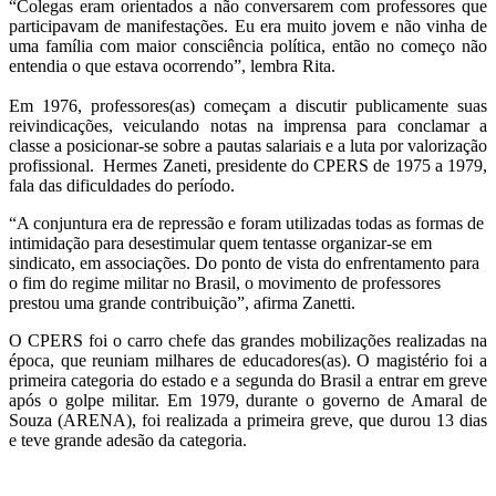
“C
olegas eram orientados a não conversarem com professores que
participavam de manifestações. Eu era muito jovem e não vinha de
uma família com maior consciência política, então no começo não
entendia o que estava ocorrendo”, lembra Rita.
Em 1976,
professores(as) começam a discutir publicamente suas
reivindicações, veiculando notas na imprensa para conclamar a
classe a posicionar-se sobre a pautas salariais e a luta por valorização
profissional. Hermes Zaneti, presidente do CPERS de 1975 a 1979,
fala das dificuldades do período.
“A conjuntura era de repressão e foram utilizadas todas as formas de
intimidação para desestimular quem tentasse organizar-se em
sindicato, em associações. Do ponto de vista do enfrentamento para
o fim do regime militar no Brasil, o movimento de professores
prestou uma grande contribuição”, afirma Zanetti.
O CPERS foi o carro chefe das grandes mobilizações realizadas na
época, que reuniam milhares de educadores(as).
O magistério foi a
primeira categoria do estado e a segunda do Brasil a entrar em greve
após o golpe militar.
Em 1979, durante o governo de Amaral de
Souza (ARENA), foi realizada a primeira greve, que durou 13 dias
e teve grande adesão da categoria.