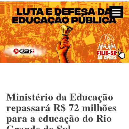
CPERS – Sindicato
CPERS – Sindicato dos Professores e Funcionários de escola
do Estado do Rio Grande do Sul
Skip
to
content
Ministério da Educação
repassará R$ 72 milhões
para a educação do Rio
Grande do Sul