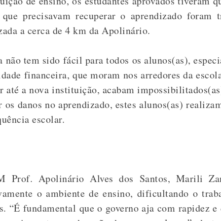
tuição de ensino, os estudantes aprovados tiveram qu
s que precisavam recuperar o aprendizado foram 
izada a cerca de 4 km da Apolinário
.
a não tem sido fácil para todos os alunos(as), espec
idade financeira,
que moram nos arredores da escol
r até a nova instituição, acabam impossibilitados(a
 os danos no aprendizado, estes alunos(as) realiz
quência escolar.
Prof. Apolinário Alves dos Santos, Marili Zan
amente o ambiente de ensino, dificultando o traba
es.
“É fundamental que o governo aja com rapidez e e