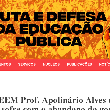
 do Estado do Rio Grande do Sul
ENTOS
SERVIÇOS
NÚCLEOS
PUBLICAÇÕES
NOTÍC
EEM Prof. Apolinário Alves 
, sofre com o abandono do go