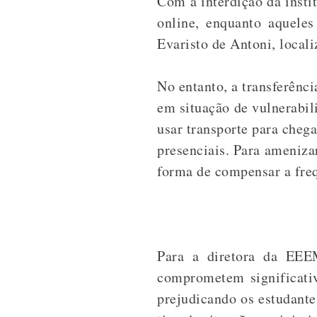
Com a interdição da insti
online, enquanto aquele
Evaristo de Antoni, local
No entanto, a transferênci
em situação de vulnerabil
usar transporte para chega
presenciais.
Para amenizar
forma de compensar a fre
Para a
diretora da EEEM 
comprometem significativ
prejudicando os estudant