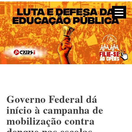
CPERS – Sindicato
CPERS – Sindicato dos Professores e Funcionários de escola
do Estado do Rio Grande do Sul
Skip
to
content
Governo Federal dá
início à campanha de
mobilização contra
dengue nas escolas