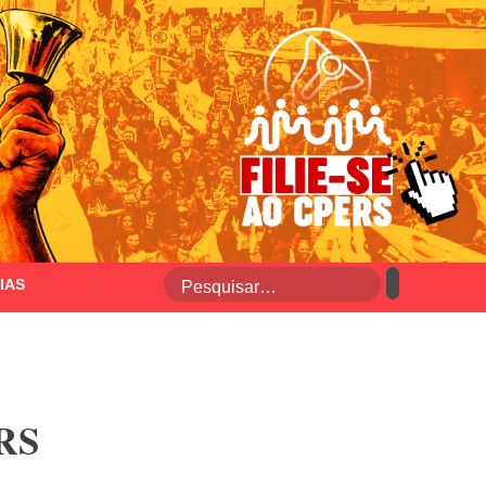
IAS
ERS