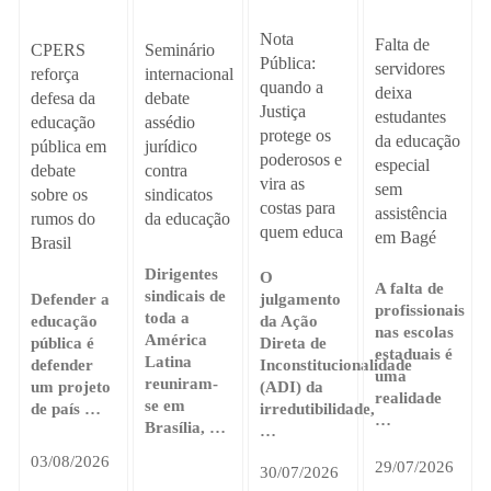
Nota
Falta de
Seminário
CPERS
Pública:
servidores
internacional
reforça
quando a
deixa
debate
defesa da
Justiça
estudantes
assédio
educação
protege os
da educação
jurídico
pública em
poderosos e
especial
contra
debate
vira as
sem
sindicatos
sobre os
costas para
assistência
da educação
rumos do
quem educa
em Bagé
Brasil
Dirigentes
O
A falta de
sindicais de
Defender a
julgamento
profissionais
toda a
educação
da Ação
nas escolas
América
pública é
Direta de
estaduais é
Latina
defender
Inconstitucionalidade
uma
reuniram-
um projeto
(ADI) da
realidade
se em
de país …
irredutibilidade,
…
Brasília, …
…
03/08/2026
29/07/2026
30/07/2026