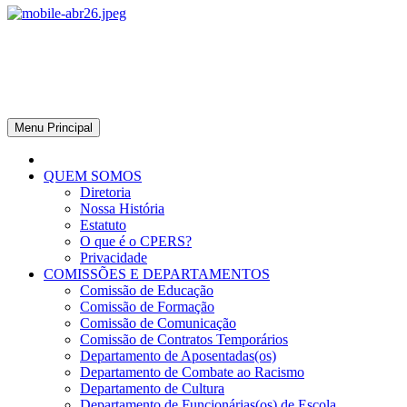
CPERS – Sindicato
CPERS – Sindicato dos Professores e Funcionários de escola do
Estado do Rio Grande do Sul
Menu Principal
QUEM SOMOS
Diretoria
Nossa História
Estatuto
O que é o CPERS?
Privacidade
COMISSÕES E DEPARTAMENTOS
Comissão de Educação
Comissão de Formação
Comissão de Comunicação
Comissão de Contratos Temporários
Departamento de Aposentadas(os)
Departamento de Combate ao Racismo
Departamento de Cultura
Departamento de Funcionárias(os) de Escola