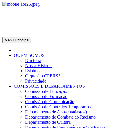
CPERS – Sindicato
CPERS – Sindicato dos Professores e Funcionários de escola do
Estado do Rio Grande do Sul
Menu Principal
QUEM SOMOS
Diretoria
Nossa História
Estatuto
O que é o CPERS?
Privacidade
COMISSÕES E DEPARTAMENTOS
Comissão de Educação
Comissão de Formação
Comissão de Comunicação
Comissão de Contratos Temporários
Departamento de Aposentadas(os)
Departamento de Combate ao Racismo
Departamento de Cultura
Departamento de Funcionárias(os) de Escola