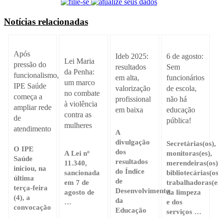
Notícias relacionadas
Após
Ideb 2025:
6 de agosto:
Lei Maria
pressão do
resultados
Sem
da Penha:
funcionalismo,
em alta,
funcionários
um marco
IPE Saúde
valorização
de escola,
no combate
começa a
profissional
não há
à violência
ampliar rede
em baixa
educação
contra as
de
pública!
mulheres
atendimento
A
divulgação
Secretárias(os),
O IPE
dos
A Lei nº
monitoras(es),
Saúde
resultados
11.340,
merendeiras(os)
iniciou, na
do Índice
sancionada
bibliotecárias(os
última
de
em 7 de
trabalhadoras(e
terça-feira
Desenvolvimento
agosto de
da limpeza
(4), a
da
…
e dos
convocação
Educação
serviços …
…