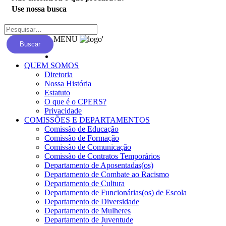
Use nossa busca
MENU
'
Buscar
QUEM SOMOS
Diretoria
Nossa História
Estatuto
O que é o CPERS?
Privacidade
COMISSÕES E DEPARTAMENTOS
Comissão de Educação
Comissão de Formação
Comissão de Comunicação
Comissão de Contratos Temporários
Departamento de Aposentadas(os)
Departamento de Combate ao Racismo
Departamento de Cultura
Departamento de Funcionárias(os) de Escola
Departamento de Diversidade
Departamento de Mulheres
Departamento de Juventude