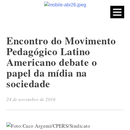
CPERS – Sindicato
CPERS – Sindicato dos Professores e Funcionários de escola
do Estado do Rio Grande do Sul
Skip
to
content
Encontro do Movimento
Pedagógico Latino
Americano debate o
papel da mídia na
sociedade
24 de novembro de 2016