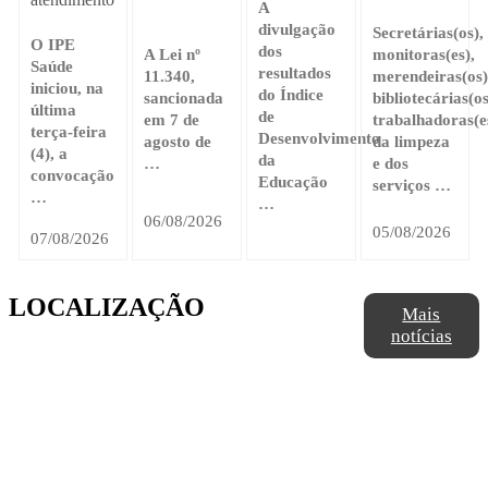
A
divulgação
Secretárias(os),
O IPE
dos
A Lei nº
monitoras(es),
Saúde
resultados
11.340,
merendeiras(os)
iniciou, na
do Índice
sancionada
bibliotecárias(os
última
de
em 7 de
trabalhadoras(e
terça-feira
Desenvolvimento
agosto de
da limpeza
(4), a
da
…
e dos
convocação
Educação
serviços …
…
…
06/08/2026
05/08/2026
07/08/2026
LOCALIZAÇÃO
Mais
notícias