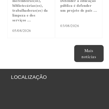
merendeiras(os),
Defender a educação
bibliotecárias(os),
pública é defender
trabalhadoras(es) da
um projeto de país …
limpeza e dos
serviços …
03/08/2026
05/08/2026
Mais
notícias
LOCALIZAÇÃO