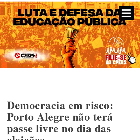
CPERS – Sindicato
CPERS – Sindicato dos Professores e Funcionários de escola
do Estado do Rio Grande do Sul
Skip
to
content
Democracia em risco:
Porto Alegre não terá
passe livre no dia das
eleições