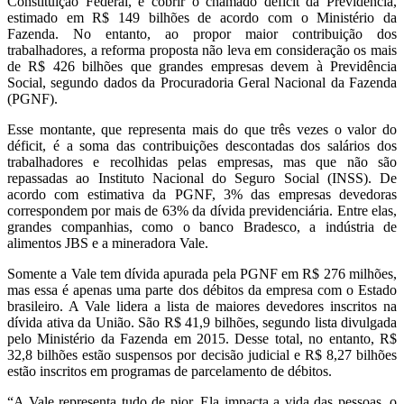
Constituição Federal, é cobrir o chamado déficit da Previdência,
estimado em R$ 149 bilhões de acordo com o Ministério da
Fazenda. No entanto, ao propor maior contribuição dos
trabalhadores, a reforma proposta não leva em consideração os mais
de R$ 426 bilhões que grandes empresas devem à Previdência
Social, segundo dados da Procuradoria Geral Nacional da Fazenda
(PGNF).
Esse montante, que representa mais do que três vezes o valor do
déficit, é a soma das contribuições descontadas dos salários dos
trabalhadores e recolhidas pelas empresas, mas que não são
repassadas ao Instituto Nacional do Seguro Social (INSS). De
acordo com estimativa da PGNF, 3% das empresas devedoras
correspondem por mais de 63% da dívida previdenciária. Entre elas,
grandes companhias, como o banco Bradesco, a indústria de
alimentos JBS e a mineradora Vale.
Somente a Vale tem dívida apurada pela PGNF em R$ 276 milhões,
mas essa é apenas uma parte dos débitos da empresa com o Estado
brasileiro. A Vale lidera a lista de maiores devedores inscritos na
dívida ativa da União. São R$ 41,9 bilhões, segundo lista divulgada
pelo Ministério da Fazenda em 2015. Desse total, no entanto, R$
32,8 bilhões estão suspensos por decisão judicial e R$ 8,27 bilhões
estão inscritos em programas de parcelamento de débitos.
“A Vale representa tudo de pior. Ela impacta a vida das pessoas, o