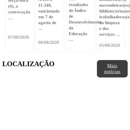
terça-feira
resultados
11.340,
merendeiras(os)
(4), a
do Índice
sancionada
bibliotecárias(os
convocação
de
em 7 de
trabalhadoras(e
…
Desenvolvimento
agosto de
da limpeza
da
…
e dos
Educação
serviços …
07/08/2026
…
06/08/2026
05/08/2026
LOCALIZAÇÃO
Mais
notícias