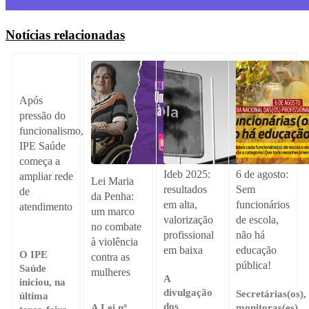
Notícias relacionadas
Após
pressão do
funcionalismo,
IPE Saúde
começa a
Ideb 2025:
6 de agosto:
ampliar rede
Lei Maria
resultados
Sem
de
da Penha:
em alta,
funcionários
atendimento
um marco
valorização
de escola,
no combate
profissional
não há
à violência
em baixa
educação
O IPE
contra as
pública!
Saúde
mulheres
A
iniciou, na
divulgação
Secretárias(os),
última
dos
A Lei nº
monitoras(es),