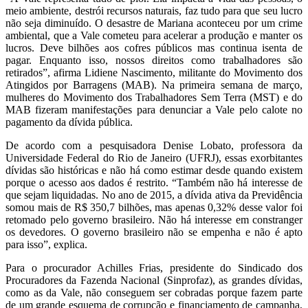
meio ambiente, destrói recursos naturais, faz tudo para que seu lucro
não seja diminuído. O desastre de Mariana aconteceu por um crime
ambiental, que a Vale cometeu para acelerar a produção e manter os
lucros. Deve bilhões aos cofres públicos mas continua isenta de
pagar. Enquanto isso, nossos direitos como trabalhadores são
retirados”, afirma Lidiene Nascimento, militante do Movimento dos
Atingidos por Barragens (MAB). Na primeira semana de março,
mulheres do Movimento dos Trabalhadores Sem Terra (MST) e do
MAB fizeram manifestações para denunciar a Vale pelo calote no
pagamento da dívida pública.
De acordo com a pesquisadora Denise Lobato, professora da
Universidade Federal do Rio de Janeiro (UFRJ), essas exorbitantes
dívidas são históricas e não há como estimar desde quando existem
porque o acesso aos dados é restrito. “Também não há interesse de
que sejam liquidadas. No ano de 2015, a dívida ativa da Previdência
somou mais de R$ 350,7 bilhões, mas apenas 0,32% desse valor foi
retomado pelo governo brasileiro. Não há interesse em constranger
os devedores. O governo brasileiro não se empenha e não é apto
para isso”, explica.
Para o procurador Achilles Frias, presidente do Sindicado dos
Procuradores da Fazenda Nacional (Sinprofaz), as grandes dívidas,
como as da Vale, não conseguem ser cobradas porque fazem parte
de um grande esquema de corrupção e financiamento de campanha,