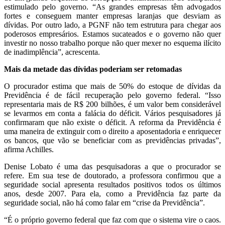
estimulado pelo governo. “As grandes empresas têm advogados
fortes e conseguem manter empresas laranjas que desviam as
dívidas. Por outro lado, a PGNF não tem estrutura para chegar aos
poderosos empresários. Estamos sucateados e o governo não quer
investir no nosso trabalho porque não quer mexer no esquema ilícito
de inadimplência”, acrescenta.
Mais da metade das dívidas poderiam ser retomadas
O procurador estima que mais de 50% do estoque de dívidas da
Previdência é de fácil recuperação pelo governo federal. “Isso
representaria mais de R$ 200 bilhões, é um valor bem considerável
se levarmos em conta a falácia do déficit. Vários pesquisadores já
confirmaram que não existe o déficit. A reforma da Previdência é
uma maneira de extinguir com o direito a aposentadoria e enriquecer
os bancos, que vão se beneficiar com as previdências privadas”,
afirma Achilles.
Denise Lobato é uma das pesquisadoras a que o procurador se
refere. Em sua tese de doutorado, a professora confirmou que a
seguridade social apresenta resultados positivos todos os últimos
anos, desde 2007. Para ela, como a Previdência faz parte da
seguridade social, não há como falar em “crise da Previdência”.
“É o próprio governo federal que faz com que o sistema vire o caos.