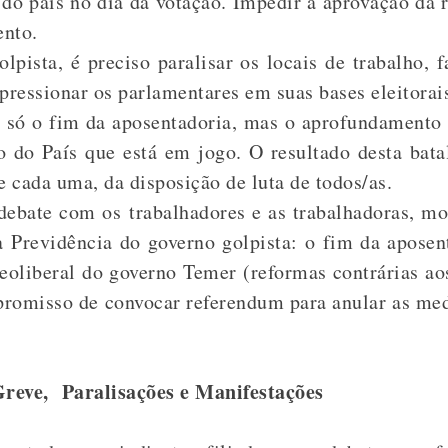
 do país no dia da votação. Impedir a aprovação da 
ento.
lpista, é preciso paralisar os locais de trabalho, 
pressionar os parlamentares em suas bases eleitorai
é só o fim da aposentadoria, mas o aprofundamento
ro do País que está em jogo. O resultado desta bat
 cada uma, da disposição de luta de todos/as.
ebate com os trabalhadores e as trabalhadoras, mo
 Previdência do governo golpista: o fim da aposen
neoliberal do governo Temer (reformas contrárias aos
promisso de convocar referendum para anular as med
Greve, Paralisações e Manifestações