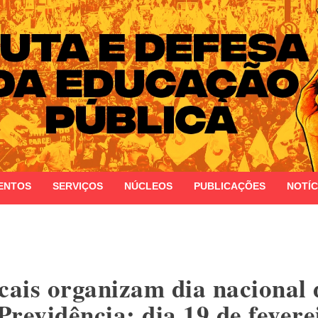
 do Estado do Rio Grande do Sul
ENTOS
SERVIÇOS
NÚCLEOS
PUBLICAÇÕES
NOTÍC
cais organizam dia nacional 
revidência: dia 19 de fevere