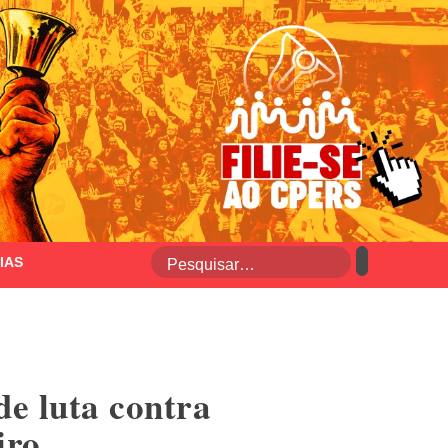
IAS
de luta contra
iro