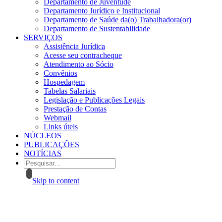
Departamento de Juventude
Departamento Jurídico e Institucional
Departamento de Saúde da(o) Trabalhadora(or)
Departamento de Sustentabilidade
SERVIÇOS
Assistência Jurídica
Acesse seu contracheque
Atendimento ao Sócio
Convênios
Hospedagem
Tabelas Salariais
Legislação e Publicações Legais
Prestação de Contas
Webmail
Links úteis
NÚCLEOS
PUBLICAÇÕES
NOTÍCIAS
Skip to content