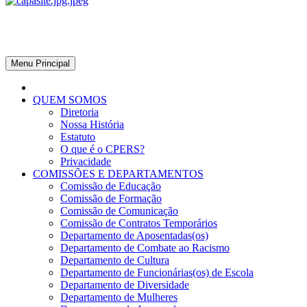
CPERS – Sindicato
CPERS – Sindicato dos Professores e Funcionários de escola do Est
Menu Principal
QUEM SOMOS
Diretoria
Nossa História
Estatuto
O que é o CPERS?
Privacidade
COMISSÕES E DEPARTAMENTOS
Comissão de Educação
Comissão de Formação
Comissão de Comunicação
Comissão de Contratos Temporários
Departamento de Aposentadas(os)
Departamento de Combate ao Racismo
Departamento de Cultura
Departamento de Funcionárias(os) de Escola
Departamento de Diversidade
Departamento de Mulheres