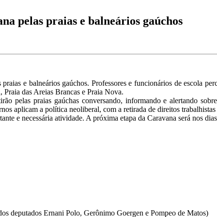
na pelas praias e balneários gaúchos
raias e balneários gaúchos. Professores e funcionários de escola perc
, Praia das Areias Brancas e Praia Nova.
utirão pelas praias gaúchas conversando, informando e alertando s
os aplicam a política neoliberal, com a retirada de direitos trabalhista
nte e necessária atividade. A próxima etapa da Caravana será nos dias 
e dos deputados Ernani Polo, Gerônimo Goergen e Pompeo de Matos)