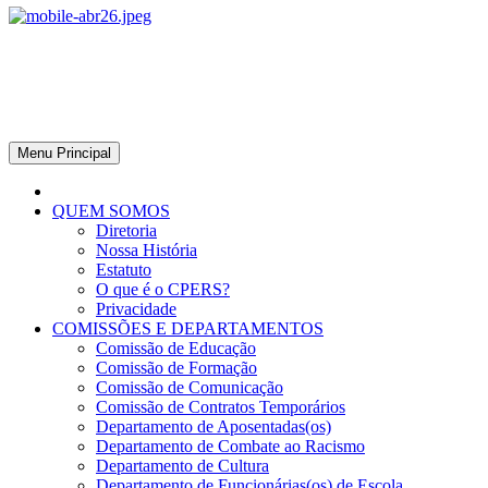
CPERS – Sindicato
CPERS – Sindicato dos Professores e Funcionários de escola do
Estado do Rio Grande do Sul
Menu Principal
QUEM SOMOS
Diretoria
Nossa História
Estatuto
O que é o CPERS?
Privacidade
COMISSÕES E DEPARTAMENTOS
Comissão de Educação
Comissão de Formação
Comissão de Comunicação
Comissão de Contratos Temporários
Departamento de Aposentadas(os)
Departamento de Combate ao Racismo
Departamento de Cultura
Departamento de Funcionárias(os) de Escola