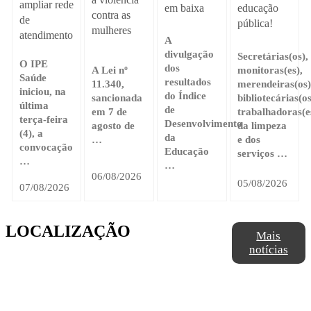
ampliar rede
em baixa
educação
contra as
de
pública!
mulheres
atendimento
A
divulgação
Secretárias(os),
O IPE
dos
A Lei nº
monitoras(es),
Saúde
resultados
11.340,
merendeiras(os)
iniciou, na
do Índice
sancionada
bibliotecárias(os
última
de
em 7 de
trabalhadoras(e
terça-feira
Desenvolvimento
agosto de
da limpeza
(4), a
da
…
e dos
convocação
Educação
serviços …
…
…
06/08/2026
05/08/2026
07/08/2026
LOCALIZAÇÃO
Mais
notícias