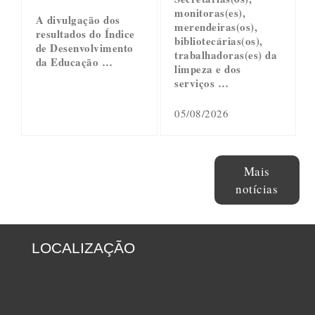
monitoras(es),
A divulgação dos
merendeiras(os),
resultados do Índice
bibliotecárias(os),
de Desenvolvimento
trabalhadoras(es) da
da Educação …
limpeza e dos
serviços …
05/08/2026
Mais
notícias
LOCALIZAÇÃO