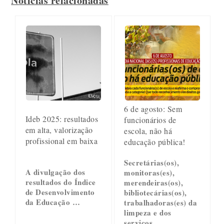
Notícias relacionadas
6 de agosto: Sem
Ideb 2025: resultados
funcionários de
em alta, valorização
escola, não há
profissional em baixa
educação pública!
Secretárias(os),
A divulgação dos
monitoras(es),
resultados do Índice
merendeiras(os),
de Desenvolvimento
bibliotecárias(os),
da Educação …
trabalhadoras(es) da
limpeza e dos
serviços …