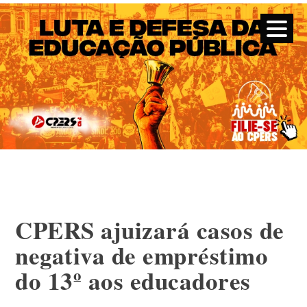
CPERS – Sindicato
CPERS – Sindicato dos Professores e Funcionários de escola
do Estado do Rio Grande do Sul
Skip
to
content
CPERS ajuizará casos de
negativa de empréstimo
do 13º aos educadores