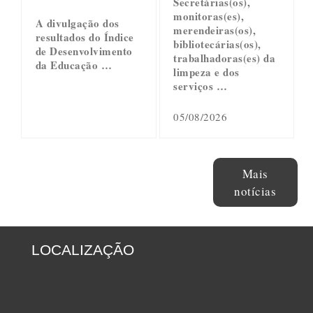
Secretárias(os),
monitoras(es),
A divulgação dos
merendeiras(os),
resultados do Índice
bibliotecárias(os),
de Desenvolvimento
trabalhadoras(es) da
da Educação …
limpeza e dos
serviços …
05/08/2026
Mais
notícias
LOCALIZAÇÃO