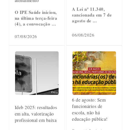
atendimento
A Lei nº 11.340,
O IPE Saúde iniciou,
sancionada em 7 de
na última terça-feira
agosto de …
(4), a convocação …
06/08/2026
07/08/2026
6 de agosto: Sem
funcionários de
Ideb 2025: resultados
escola, não há
em alta, valorização
educação pública!
profissional em baixa