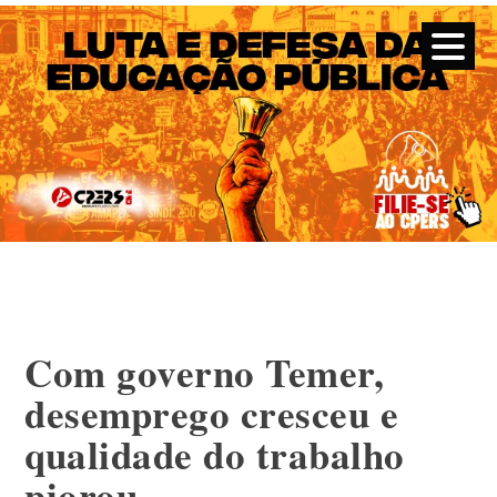
CPERS – Sindicato
CPERS – Sindicato dos Professores e Funcionários de escola
do Estado do Rio Grande do Sul
Skip
to
content
Com governo Temer,
desemprego cresceu e
qualidade do trabalho
piorou