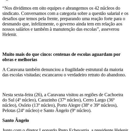
“Nos dividimos em oito equipes e abrangemos os 42 núcleos do
sindicato. Conversamos com a categoria sobre a questão salarial e os
desafios que temos pela frente, preparando uma reação forte para o
desmando que, infelizmente, o governo ainda tem em relação aos
nossos salários e também à manutenção das escolas”, asseverou
Helenir.
Muito mais do que cinco: centenas de escolas aguardam por
obras e melhorias
A Caravana também denunciou a fragilidade estrutural da maioria
das escolas visitadas; escancarou o verdadeiro retrato do abandono.
Nesta sexta-feira (26), a Caravana visitou as regiões de Cachoeira
do Sul (4º núcleo), Carazinho (37º núcleo), Cerro Largo (36º
núcleo), Osório (13º núcleo), Porto Alegre (38º e 39º núcleos),
Pelotas (24º núcleo) e Santo Ângelo (9º núcleo).
Santo Ângelo
Junto com o diretor Leonardo Preto Echevarria, a presidente Helenir