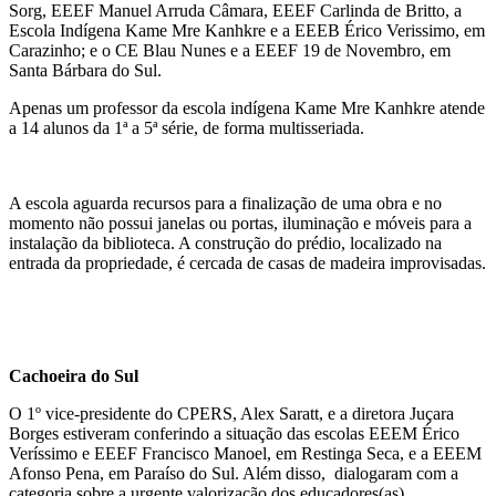
Sorg, EEEF Manuel Arruda Câmara, EEEF Carlinda de Britto, a
Escola Indígena Kame Mre Kanhkre e a EEEB Érico Verissimo, em
Carazinho; e o CE Blau Nunes e a EEEF 19 de Novembro, em
Santa Bárbara do Sul.
Apenas um professor da escola indígena Kame Mre Kanhkre atende
a 14 alunos da 1ª a 5ª série, de forma multisseriada.
A escola aguarda recursos para a finalização de uma obra e no
momento não possui janelas ou portas, iluminação e móveis para a
instalação da biblioteca. A construção do prédio, localizado na
entrada da propriedade, é cercada de casas de madeira improvisadas.
Cachoeira do Sul
O 1º vice-presidente do CPERS, Alex Saratt, e a diretora Juçara
Borges estiveram conferindo a situação das escolas EEEM Érico
Veríssimo e EEEF Francisco Manoel, em Restinga Seca, e a EEEM
Afonso Pena, em Paraíso do Sul. Além disso, dialogaram com a
categoria sobre a urgente valorização dos educadores(as),