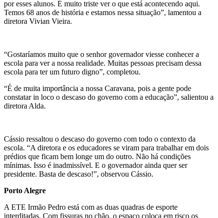
por esses alunos. É muito triste ver o que está acontecendo aqui.
Temos 68 anos de história e estamos nessa situação”, lamentou a
diretora Vivian Vieira.
“Gostaríamos muito que o senhor governador viesse conhecer a
escola para ver a nossa realidade. Muitas pessoas precisam dessa
escola para ter um futuro digno”, completou.
“É de muita importância a nossa Caravana, pois a gente pode
constatar in loco o descaso do governo com a educação”, salientou a
diretora Alda.
Cássio ressaltou o descaso do governo com todo o contexto da
escola. “A diretora e os educadores se viram para trabalhar em dois
prédios que ficam bem longe um do outro. Não há condições
mínimas. Isso é inadmissível. E o governador ainda quer ser
presidente. Basta de descaso!”, observou Cássio.
Porto Alegre
A ETE Irmão Pedro está com as duas quadras de esporte
interditadas. Com fissuras no chão, o espaço coloca em risco os