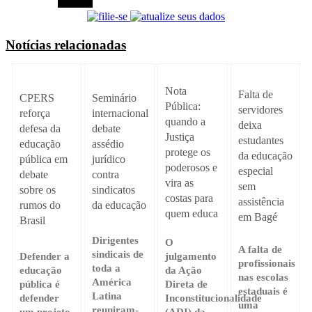
Notícias relacionadas
Nota
Falta de
Seminário
CPERS
Pública:
servidores
internacional
reforça
quando a
deixa
debate
defesa da
Justiça
estudantes
assédio
educação
protege os
da educação
jurídico
pública em
poderosos e
especial
contra
debate
vira as
sem
sindicatos
sobre os
costas para
assistência
da educação
rumos do
quem educa
em Bagé
Brasil
Dirigentes
O
A falta de
sindicais de
Defender a
julgamento
profissionais
toda a
educação
da Ação
nas escolas
América
pública é
Direta de
estaduais é
Latina
defender
Inconstitucionalidade
uma
reuniram-
um projeto
(ADI) da