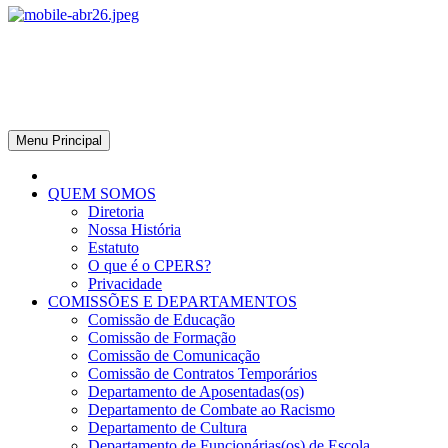
CPERS – Sindicato
CPERS – Sindicato dos Professores e Funcionários de escola do
Estado do Rio Grande do Sul
Menu Principal
QUEM SOMOS
Diretoria
Nossa História
Estatuto
O que é o CPERS?
Privacidade
COMISSÕES E DEPARTAMENTOS
Comissão de Educação
Comissão de Formação
Comissão de Comunicação
Comissão de Contratos Temporários
Departamento de Aposentadas(os)
Departamento de Combate ao Racismo
Departamento de Cultura
Departamento de Funcionárias(os) de Escola