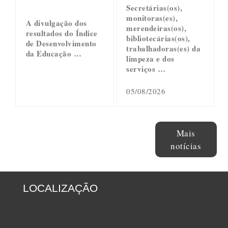
Secretárias(os),
monitoras(es),
A divulgação dos
merendeiras(os),
resultados do Índice
bibliotecárias(os),
de Desenvolvimento
trabalhadoras(es) da
da Educação …
limpeza e dos
serviços …
05/08/2026
Mais
notícias
LOCALIZAÇÃO