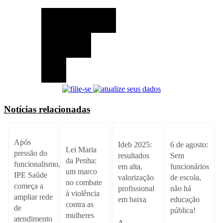
Notícias relacionadas
Após
Ideb 2025:
6 de agosto:
Lei Maria
pressão do
resultados
Sem
da Penha:
funcionalismo,
em alta,
funcionários
um marco
IPE Saúde
valorização
de escola,
no combate
começa a
profissional
não há
à violência
ampliar rede
em baixa
educação
contra as
de
pública!
mulheres
atendimento
A