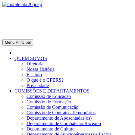
CPERS – Sindicato
CPERS – Sindicato dos Professores e Funcionários de escola do
Estado do Rio Grande do Sul
Menu Principal
QUEM SOMOS
Diretoria
Nossa História
Estatuto
O que é o CPERS?
Privacidade
COMISSÕES E DEPARTAMENTOS
Comissão de Educação
Comissão de Formação
Comissão de Comunicação
Comissão de Contratos Temporários
Departamento de Aposentadas(os)
Departamento de Combate ao Racismo
Departamento de Cultura
Departamento de Funcionárias(os) de Escola