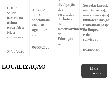
divulgação
Secretárias(os),
O IPE
dos
A Lei nº
monitoras(es),
Saúde
resultados
11.340,
merendeiras(os)
iniciou, na
do Índice
sancionada
bibliotecárias(os
última
de
em 7 de
trabalhadoras(e
terça-feira
Desenvolvimento
agosto de
da limpeza
(4), a
da
…
e dos
convocação
Educação
serviços …
…
…
06/08/2026
05/08/2026
07/08/2026
LOCALIZAÇÃO
Mais
notícias