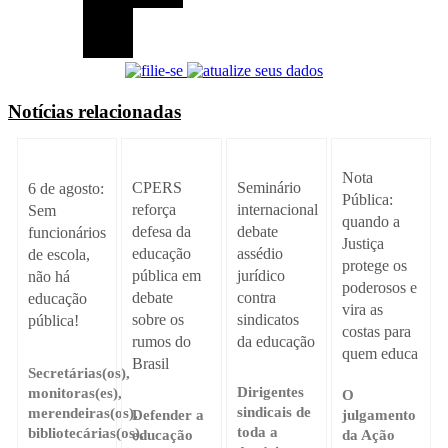
Notícias relacionadas
Nota
Seminário
CPERS
6 de agosto:
Pública:
internacional
reforça
Sem
quando a
debate
defesa da
funcionários
Justiça
assédio
educação
de escola,
protege os
jurídico
pública em
não há
poderosos e
contra
debate
educação
vira as
sindicatos
sobre os
pública!
costas para
da educação
rumos do
quem educa
Brasil
Secretárias(os),
Dirigentes
monitoras(es),
O
sindicais de
merendeiras(os),
Defender a
julgamento
toda a
bibliotecárias(os),
educação
da Ação