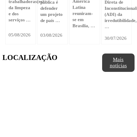
América
trabalhadoras(es)
pública é
Direta de
Latina
da limpeza
defender
Inconstitucional
reuniram-
e dos
um projeto
(ADI) da
se em
serviços …
de país …
irredutibilidade,
Brasília, …
…
05/08/2026
03/08/2026
30/07/2026
LOCALIZAÇÃO
Mais
notícias