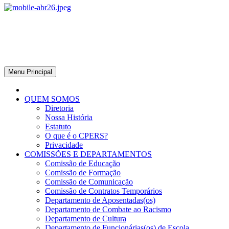
CPERS – Sindicato
CPERS – Sindicato dos Professores e Funcionários de escola do
Estado do Rio Grande do Sul
Menu Principal
QUEM SOMOS
Diretoria
Nossa História
Estatuto
O que é o CPERS?
Privacidade
COMISSÕES E DEPARTAMENTOS
Comissão de Educação
Comissão de Formação
Comissão de Comunicação
Comissão de Contratos Temporários
Departamento de Aposentadas(os)
Departamento de Combate ao Racismo
Departamento de Cultura
Departamento de Funcionárias(os) de Escola