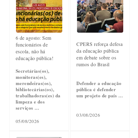
6 de agosto: Sem
CPERS reforça defesa
funcionários de
da educação pública
escola, não há
em debate sobre os
educação pública!
rumos do Brasil
Secretárias(os),
monitoras(es),
merendeiras(os),
Defender a educação
bibliotecárias(os),
pública é defender
trabalhadoras(es) da
um projeto de país …
limpeza e dos
serviços …
03/08/2026
05/08/2026