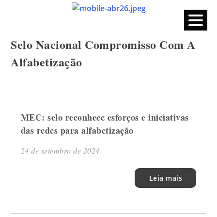
CPERS – Sindicato
CPERS – Sindicato dos Professores e Funcionários de escola
do Estado do Rio Grande do Sul
Skip
Selo Nacional Compromisso Com A
to
content
Alfabetização
MEC: selo reconhece esforços e iniciativas
das redes para alfabetização
24 de setembro de 2024
Leia mais