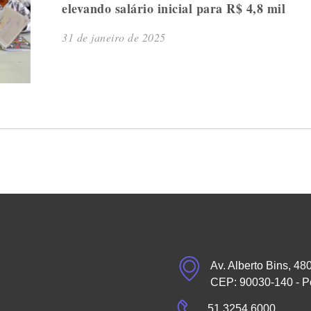
elevando salário inicial para R$ 4,8 mil
31 de janeiro de 2025
Av. Alberto Bins, 48
CEP: 90030-140 - P
51 3254.6000