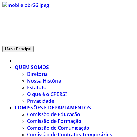
CPERS – Sindicato
CPERS – Sindicato dos Professores e Funcionários de escola do
Estado do Rio Grande do Sul
Menu Principal
QUEM SOMOS
Diretoria
Nossa História
Estatuto
O que é o CPERS?
Privacidade
COMISSÕES E DEPARTAMENTOS
Comissão de Educação
Comissão de Formação
Comissão de Comunicação
Comissão de Contratos Temporários