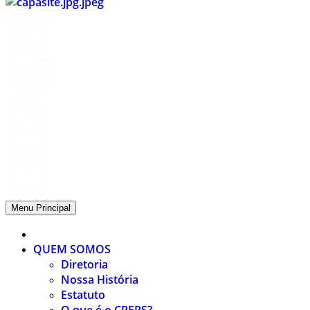
CPERS – Sindicato
CPERS – Sindicato dos Professores e Funcionários de escola do Est
Menu Principal
QUEM SOMOS
Diretoria
Nossa História
Estatuto