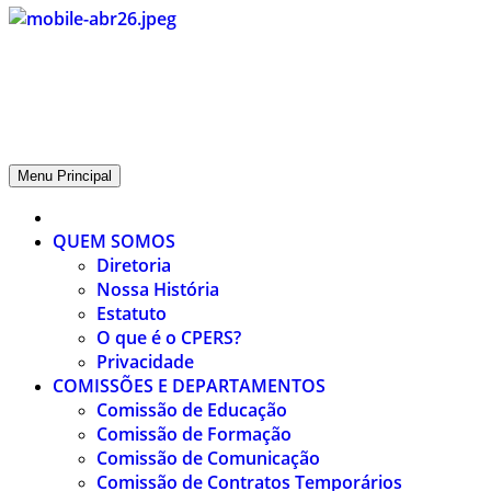
CPERS – Sindicato
CPERS – Sindicato dos Professores e Funcionários de escola do
Estado do Rio Grande do Sul
Menu Principal
QUEM SOMOS
Diretoria
Nossa História
Estatuto
O que é o CPERS?
Privacidade
COMISSÕES E DEPARTAMENTOS
Comissão de Educação
Comissão de Formação
Comissão de Comunicação
Comissão de Contratos Temporários