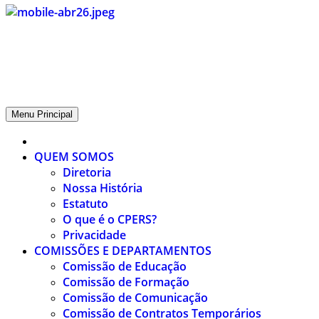
CPERS – Sindicato
CPERS – Sindicato dos Professores e Funcionários de escola do
Estado do Rio Grande do Sul
Menu Principal
QUEM SOMOS
Diretoria
Nossa História
Estatuto
O que é o CPERS?
Privacidade
COMISSÕES E DEPARTAMENTOS
Comissão de Educação
Comissão de Formação
Comissão de Comunicação
Comissão de Contratos Temporários